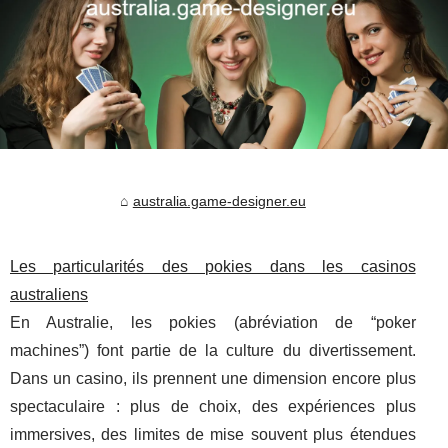
australia.game-designer.eu
Les particularités des pokies dans les casinos
australiens
En Australie, les pokies (abréviation de “poker
machines”) font partie de la culture du divertissement.
Dans un casino, ils prennent une dimension encore plus
spectaculaire : plus de choix, des expériences plus
immersives, des limites de mise souvent plus étendues